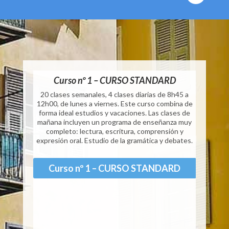
Clases Particulares EI20
Curso nº 1 – CURSO STANDARD
Curso
e 8h45 a
20 clases semanales, 4 clases diarias de 8h45 a
25 clase
12h00, de lunes a viernes. Este curso combina de
12h50, 
forma ideal estudios y vacaciones. Las clases de
el curs
Clases Particulares EI25
mañana incluyen un programa de enseñanza muy
0
completo: lectura, escritura, comprensión y
expresión oral. Estudio de la gramática y debates.
C
Clases Particulares EI30
Curso nº 1 – CURSO STANDARD
Clases Particulares EI40