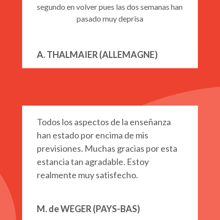
segundo en volver pues las dos semanas han
pasado muy deprisa
Curso nº 3 – CURSO INTENSIVO
A. THALMAIER (ALLEMAGNE)
PROGRAMA JUNIOR
Clases Combinadas 25 clases
Todos los aspectos de la enseñanza
han estado por encima de mis
previsiones. Muchas gracias por esta
Clases Combinadas 30 clases
estancia tan agradable. Estoy
realmente muy satisfecho.
casino enjoy online chile
book of ra online
best casino games
Fruit Cocktail
cs:go ranks
dutch grand prix
coin master free spins
nätkasino
casino med bankid
william hill promotion
Clases Particulares EI20
M. de WEGER (PAYS-BAS)