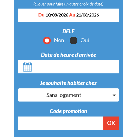
(cliquer pour faire un autre choix de date)
Du
Au
10/08/2026
21/08/2026
DELF
Non
Oui
Date de heure d'arrivée
Je souhaite habiter chez
Sans logement
Code promotion
OK