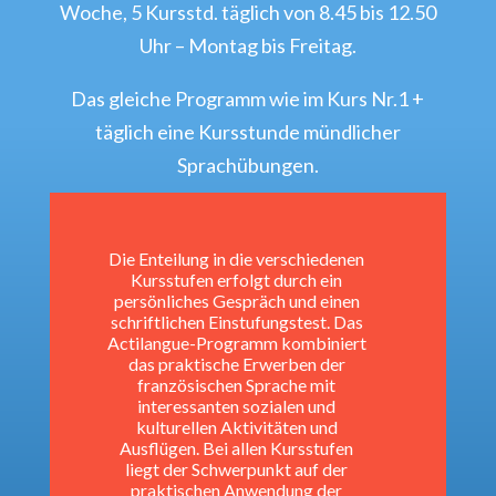
Woche, 5 Kursstd. täglich von 8.45 bis 12.50
Uhr – Montag bis Freitag.
Das gleiche Programm wie im Kurs Nr.1 +
täglich eine Kursstunde mündlicher
Sprachübungen.
Die Enteilung in die verschiedenen
Kursstufen erfolgt durch ein
persönliches Gespräch und einen
schriftlichen Einstufungstest. Das
Actilangue-Programm kombiniert
das praktische Erwerben der
französischen Sprache mit
interessanten sozialen und
kulturellen Aktivitäten und
Ausflügen. Bei allen Kursstufen
liegt der Schwerpunkt auf der
praktischen Anwendung der