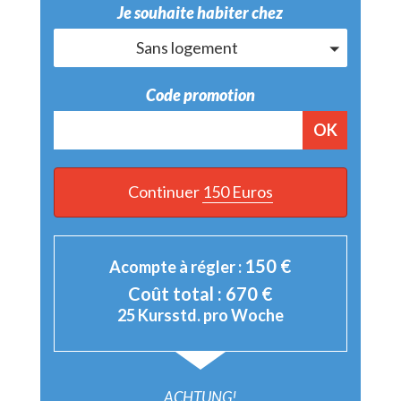
Je souhaite habiter chez
Sans logement
Code promotion
OK
Continuer
150 Euros
150
€
Acompte à régler :
Coût total :
670
€
25 Kursstd. pro Woche
ACHTUNG!