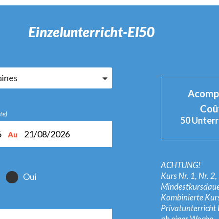
Einzelunterricht-EI50
richt-EI50
aines
Acompt
Coût
te)
50 Unter
6
21/08/2026
Au
ACHTUNG!
Kurs Nr. 1, Nr. 2
Oui
Mindestkursdaue
Kombinierte Kur
Privatunterricht 
ab einer Woche.