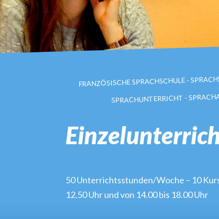
FRANZÖSISCHE SPRACHSCHULE - SPRACHS
SPRACHUNTERRICHT - SPRACHA
Einzelunterric
50 Unterrichtsstunden/Woche – 10 Kurss
12.50 Uhr und von 14.00 bis 18.00 Uhr