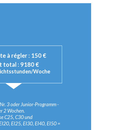
e à régler :
150
€
 total :
9180
€
richtsstunden/Woche
, Nr. 3 oder Junior-Programm -
r 2 Wochen.
se C25, C30 und
EI20, EI25, EI30, EI40, EI50 =