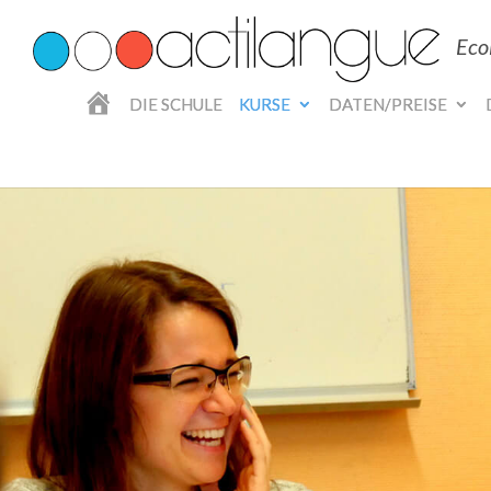
Eco
H
DIE SCHULE
KURSE
DATEN/PREISE
O
M
E