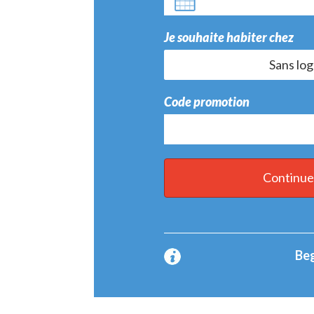
Je souhaite habiter chez
Sans lo
Code promotion
Continu
Beg