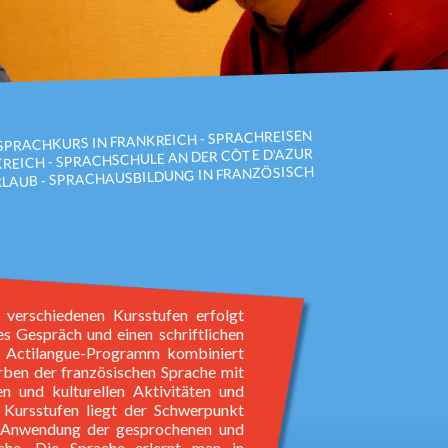
 SPRACHKURS IN FRANKREICH - SPRACHREISEN
REICH - SPRACHSCHULE AN DER CÔTE D'AZUR
RLAUB - SPRACHAUSBILDUNG IN FRANZÖSISCH
e verschiedenen Kursstufen erfolgt
es Gespräch und einen schriftlichen
as Actilangue-Programm kombiniert
rben der französischen Sprache mit
en und kulturellen Aktivitäten und
n Kursstufen liegt der Schwerpunkt
n Anwendung der gesprochenen und
che. Die Sprache erlernt man in