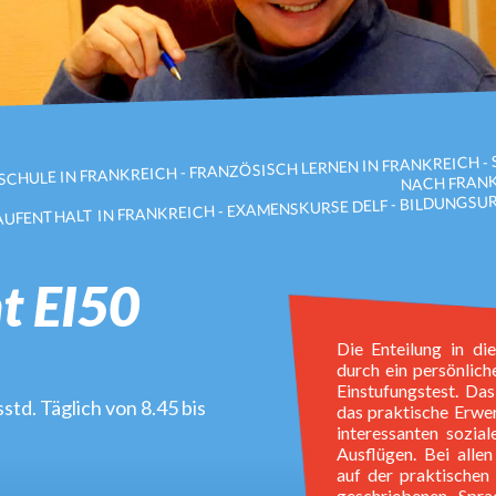
CHULE IN FRANKREICH - FRANZÖSISCH LERNEN IN FRANKREICH -
NACH FRANK
UFENTHALT IN FRANKREICH - EXAMENSKURSE DELF - BILDUNGSU
ht EI50
Die Enteilung in di
durch ein persönlich
Einstufungstest. D
td. Täglich von 8.45 bis
das praktische Erwe
interessanten sozial
Ausflügen. Bei alle
auf der praktische
geschriebenen Spra