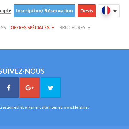
ompte
Inscription/ Réservation
Devis
ONS
OFFRES SPÉCIALES
BROCHURES
SUIVEZ-NOUS
Création et hébergement site internet:
www.kletel.net