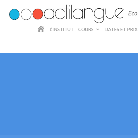
Eco
A
L’INSTITUT
COURS
DATES ET PRIX
C
C
U
E
I
L