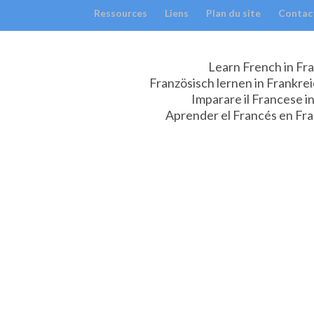
Ressources
Liens
Plan du site
Contac
Learn French in Fra
Französisch lernen in Frankrei
Imparare il Francese in
Aprender el Francés en Fran