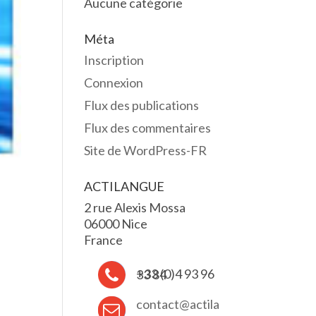
Aucune catégorie
Méta
Inscription
Connexion
Flux des publications
Flux des commentaires
Site de WordPress-FR
ACTILANGUE
2 rue Alexis Mossa
06000 Nice
France
+33 (0)4 93 96 33 84
contact@actila