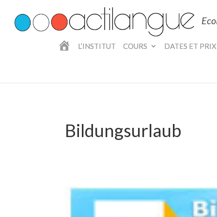
Eco
A
L’INSTITUT
COURS
DATES ET PRIX
C
C
U
E
I
L
Bildungsurlaub