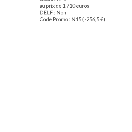
au prix de 1 710 euros
DELF : Non
Code Promo : N15 ( -256,5 €)