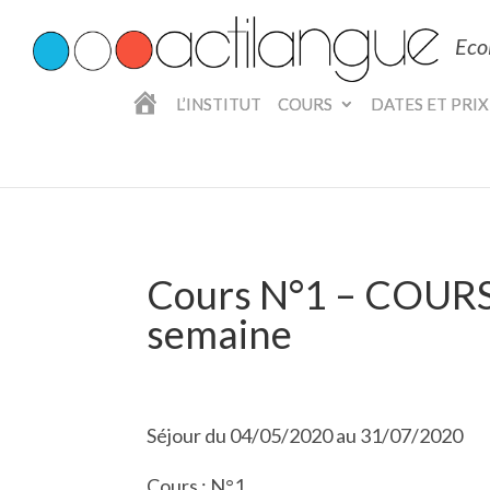
Eco
A
L’INSTITUT
COURS
DATES ET PRIX
C
C
U
E
I
L
Cours N°1 – COURS
semaine
Séjour du 04/05/2020 au 31/07/2020
Cours : N°1