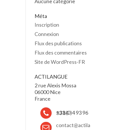
Aucune catégorie
Méta
Inscription
Connexion
Flux des publications
Flux des commentaires
Site de WordPress-FR
ACTILANGUE
2 rue Alexis Mossa
06000 Nice
France
+33 (0)4 93 96 33 84
contact@actila