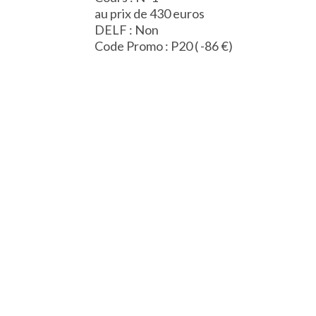
au prix de 430 euros
DELF : Non
Code Promo : P20 ( -86 €)