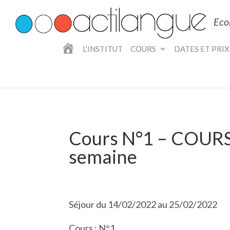
Eco
A
L’INSTITUT
COURS
DATES ET PRIX
C
C
U
E
I
L
Cours N°1 – COURS
semaine
Séjour du 14/02/2022 au 25/02/2022
Cours : N°1