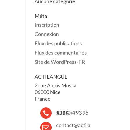
Aucune catégorie
Méta
Inscription
Connexion
Flux des publications
Flux des commentaires
Site de WordPress-FR
ACTILANGUE
2 rue Alexis Mossa
06000 Nice
France
+33 (0)4 93 96 33 84
contact@actila