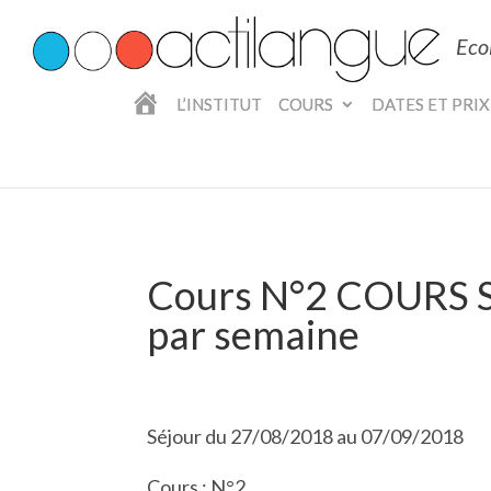
Eco
A
L’INSTITUT
COURS
DATES ET PRIX
C
C
U
E
I
L
Cours N°2 COURS S
par semaine
Séjour du 27/08/2018 au 07/09/2018
Cours : N°2