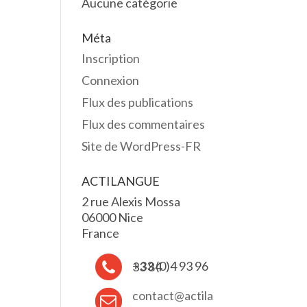
Aucune catégorie
Méta
Inscription
Connexion
Flux des publications
Flux des commentaires
Site de WordPress-FR
ACTILANGUE
2 rue Alexis Mossa
06000 Nice
France
+33 (0)4 93 96 33 84
contact@actila