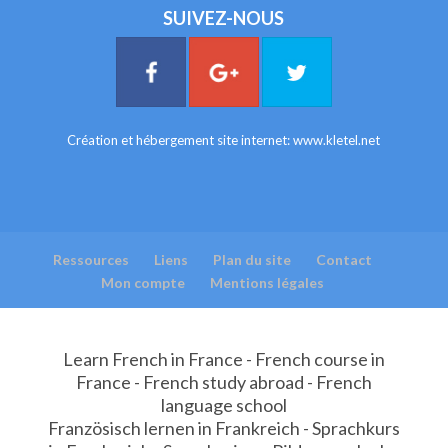
SUIVEZ-NOUS
Création et hébergement site internet:
www.kletel.net
Ressources
Liens
Plan du site
Contact
Mon compte
Mentions légales
Learn French in France - French course in
France - French study abroad - French
language school
Französisch lernen in Frankreich - Sprachkurs