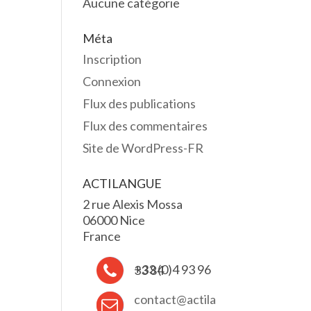
Aucune catégorie
Méta
Inscription
Connexion
Flux des publications
Flux des commentaires
Site de WordPress-FR
ACTILANGUE
2 rue Alexis Mossa
06000 Nice
France
+33 (0)4 93 96 33 84
contact@actila