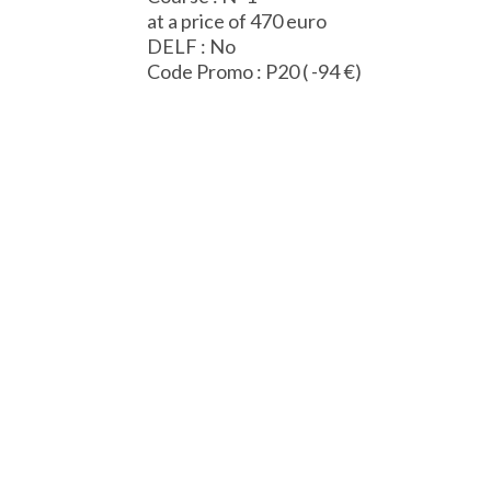
at a price of 470 euro
DELF : No
Code Promo : P20 ( -94 €)