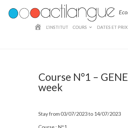
Eco
A
L’INSTITUT
COURS
DATES ET PRIX
C
C
U
E
I
L
Course N°1 – GENE
week
Stay from 03/07/2023 to 14/07/2023
Course : N°1