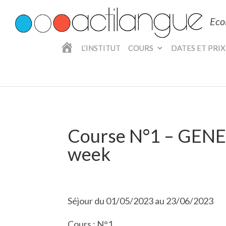
Eco
A
L’INSTITUT
COURS
DATES ET PRIX
C
C
U
E
I
L
Course N°1 – GENE
week
Séjour du 01/05/2023 au 23/06/2023
Cours : N°1