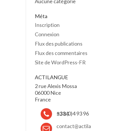
Aucune catégorie
Méta
Inscription
Connexion
Flux des publications
Flux des commentaires
Site de WordPress-FR
ACTILANGUE
2 rue Alexis Mossa
06000 Nice
France
+33 (0)4 93 96 33 84
contact@actila