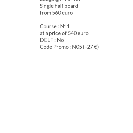
Single half board
from 560 euro
Course : N°1
at a price of 540 euro
DELF : No
Code Promo : N05 ( -27 €)