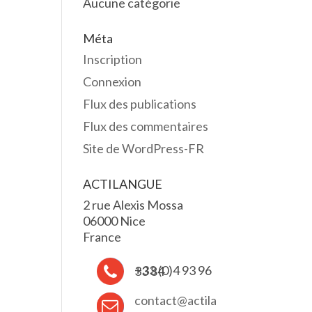
Aucune catégorie
Méta
Inscription
Connexion
Flux des publications
Flux des commentaires
Site de WordPress-FR
ACTILANGUE
2 rue Alexis Mossa
06000 Nice
France
+33 (0)4 93 96 33 84
contact@actila