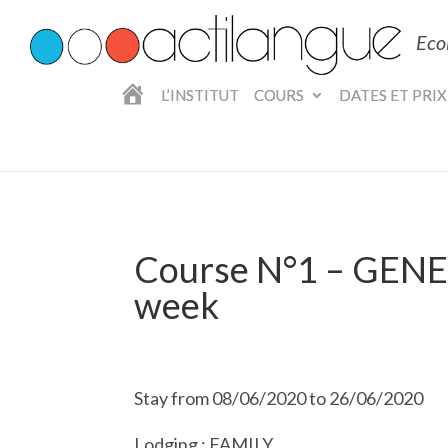
Eco
A
L’INSTITUT
COURS
DATES ET PRIX
C
C
U
E
I
L
Course N°1 – GENE
week
Stay from 08/06/2020 to 26/06/2020
Lodging : FAMILY