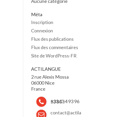
Aucune catégorie
Méta
Inscription
Connexion
Flux des publications
Flux des commentaires
Site de WordPress-FR
ACTILANGUE
2 rue Alexis Mossa
06000 Nice
France
+33 (0)4 93 96 33 84
contact@actila