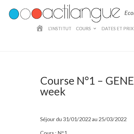
Eco
A
L’INSTITUT
COURS
DATES ET PRIX
C
C
U
E
I
L
Course N°1 – GENE
week
Séjour du 31/01/2022 au 25/03/2022
Cours : N°1