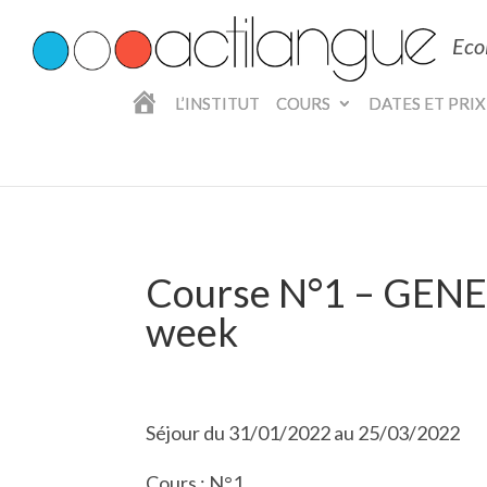
Eco
A
L’INSTITUT
COURS
DATES ET PRIX
C
C
U
E
I
L
Course N°1 – GENE
week
Séjour du 31/01/2022 au 25/03/2022
Cours : N°1