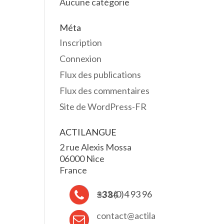
Aucune catégorie
Méta
Inscription
Connexion
Flux des publications
Flux des commentaires
Site de WordPress-FR
ACTILANGUE
2 rue Alexis Mossa
06000 Nice
France
+33 (0)4 93 96 33 84
contact@actila