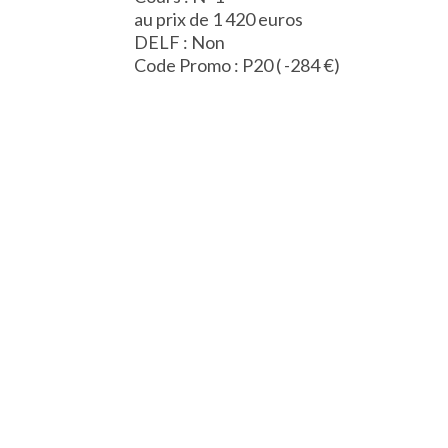
au prix de 1 420 euros
DELF : Non
Code Promo : P20 ( -284 €)