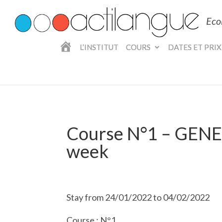
Eco
A
L’INSTITUT
COURS
DATES ET PRIX
C
C
U
E
I
L
Course N°1 – GENE
week
Stay from 24/01/2022 to 04/02/2022
Course : N°1