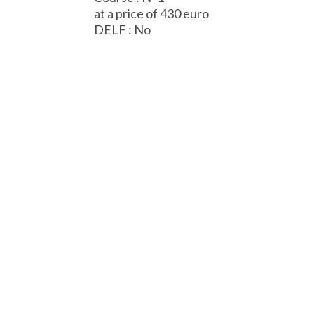
at a price of 430 euro
DELF : No