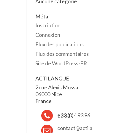
Aucune catégorie
Méta
Inscription
Connexion
Flux des publications
Flux des commentaires
Site de WordPress-FR
ACTILANGUE
2 rue Alexis Mossa
06000 Nice
France
+33 (0)4 93 96 33 84
contact@actila