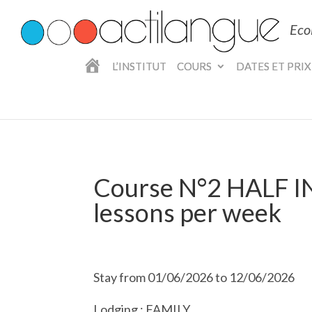
Eco
A
L’INSTITUT
COURS
DATES ET PRIX
C
C
U
E
I
L
Course N°2 HALF 
lessons per week
Stay from 01/06/2026 to 12/06/2026
Lodging : FAMILY