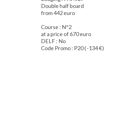
Double half board
from 442 euro
Course : N°2
at a price of 670 euro
DELF : No
Code Promo : P20 ( -134 €)