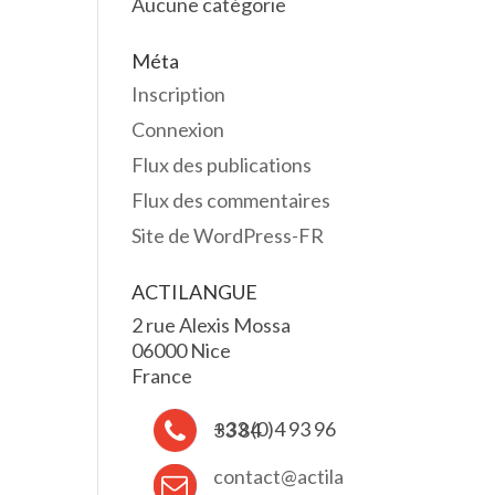
Aucune catégorie
Méta
Inscription
Connexion
Flux des publications
Flux des commentaires
Site de WordPress-FR
ACTILANGUE
2 rue Alexis Mossa
06000 Nice
France
+33 (0)4 93 96 33 84
contact@actila