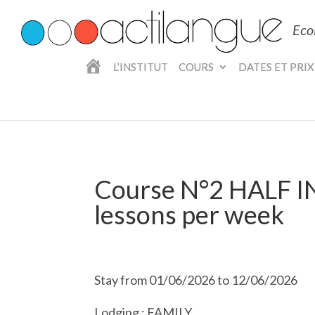
Eco
A
L’INSTITUT
COURS
DATES ET PRIX
C
C
U
E
I
L
Course N°2 HALF 
lessons per week
Stay from 01/06/2026 to 12/06/2026
Lodging : FAMILY