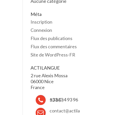
Aucune catégorie
Méta
Inscription
Connexion
Flux des publications
Flux des commentaires
Site de WordPress-FR
ACTILANGUE
2 rue Alexis Mossa
06000 Nice
France
+33 (0)4 93 96 33 84
contact@actila