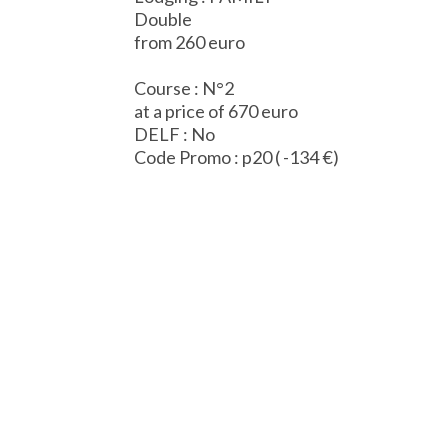
Double
from 260 euro
Course : N°2
at a price of 670 euro
DELF : No
Code Promo : p20 ( -134 €)