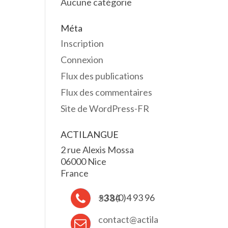
Aucune catégorie
Méta
Inscription
Connexion
Flux des publications
Flux des commentaires
Site de WordPress-FR
ACTILANGUE
2 rue Alexis Mossa
06000 Nice
France
+33 (0)4 93 96 33 84
contact@actila