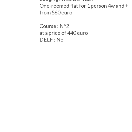
One-roomed flat for 1 person 4w and +
from 560 euro
Course : N°2
at a price of 440 euro
DELF : No