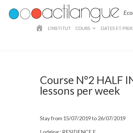
Eco
A
L’INSTITUT
COURS
DATES ET PRIX
C
C
U
E
I
L
Course N°2 HALF 
lessons per week
Stay from 15/07/2019 to 26/07/2019
Lodging : RESIDENCE F