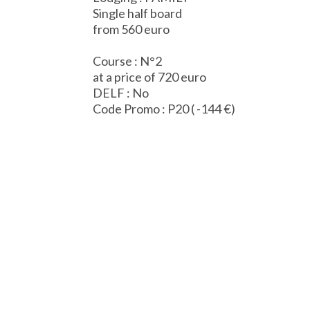
Single half board
from 560 euro
Course : N°2
at a price of 720 euro
DELF : No
Code Promo : P20 ( -144 €)