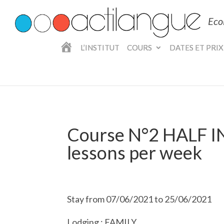
Eco
A
L’INSTITUT
COURS
DATES ET PRIX
C
C
U
E
I
L
Course N°2 HALF 
lessons per week
Stay from 07/06/2021 to 25/06/2021
Lodging : FAMILY