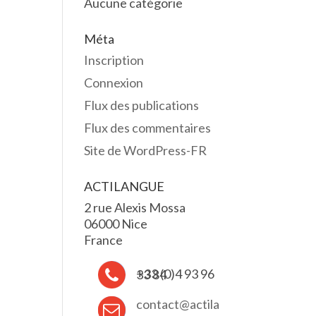
Aucune catégorie
Méta
Inscription
Connexion
Flux des publications
Flux des commentaires
Site de WordPress-FR
ACTILANGUE
2 rue Alexis Mossa
06000 Nice
France
+33 (0)4 93 96 33 84
contact@actila