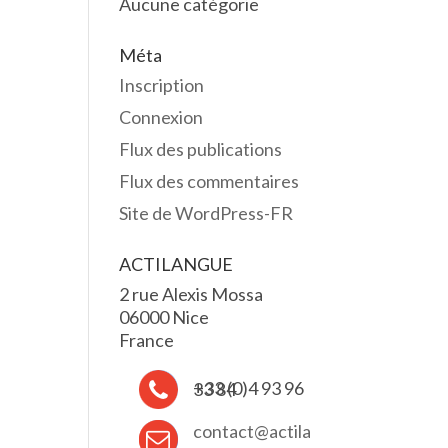
Aucune catégorie
Méta
Inscription
Connexion
Flux des publications
Flux des commentaires
Site de WordPress-FR
ACTILANGUE
2 rue Alexis Mossa
06000 Nice
France
+33 (0)4 93 96 33 84
contact@actila