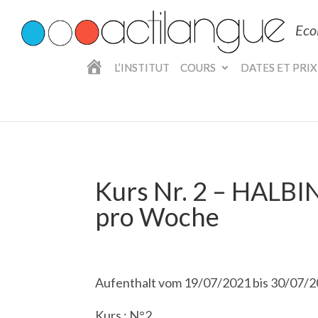
Eco
A
L’INSTITUT
COURS
DATES ET PRIX
C
C
U
E
I
L
Kurs Nr. 2 – HALB
pro Woche
Aufenthalt vom 19/07/2021 bis 30/07/
Kurs : N°2