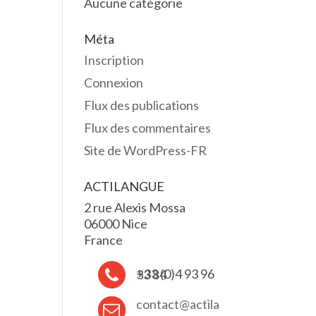
Aucune catégorie
Méta
Inscription
Connexion
Flux des publications
Flux des commentaires
Site de WordPress-FR
ACTILANGUE
2 rue Alexis Mossa
06000 Nice
France
+33 (0)4 93 96 33 84
contact@actila