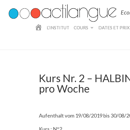
Eco
A
L’INSTITUT
COURS
DATES ET PRIX
C
C
U
E
I
L
Kurs Nr. 2 – HALB
pro Woche
Aufenthalt vom 19/08/2019 bis 30/08/
Kurs : N°2