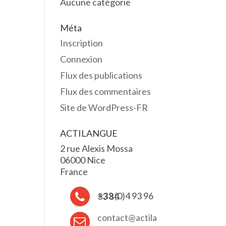
Aucune catégorie
Méta
Inscription
Connexion
Flux des publications
Flux des commentaires
Site de WordPress-FR
ACTILANGUE
2 rue Alexis Mossa
06000 Nice
France
+33 (0)4 93 96 33 84
contact@actila