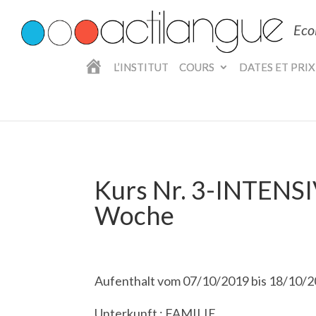
Eco
A
L’INSTITUT
COURS
DATES ET PRIX
C
C
U
E
I
L
Kurs Nr. 3-INTENSI
Woche
Aufenthalt vom 07/10/2019 bis 18/10/
Unterkunft : FAMILIE